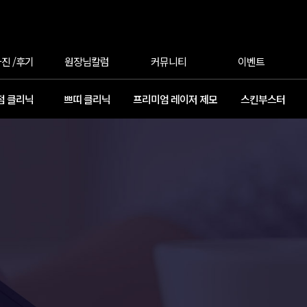
진 /후기
원장님칼럼
커뮤니티
이벤트
점 클리닉
쁘띠 클리닉
프리미엄 레이저 제모
스킨부스터