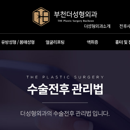
더성형외과소개
전후사
유방성형 / 몸매성형
얼굴리프팅
액취증
흉터 및 