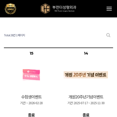
Total 28건
1 페이지
15
14
수험생이벤트
개원20주년기념이벤트
기간:
~
2026-02-28
기간:
2025-07-17
~
2025-11-30
종료
종료