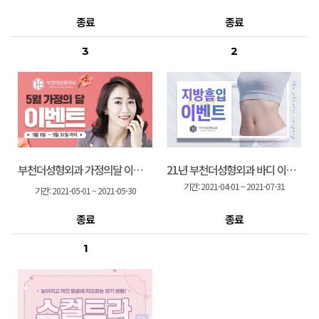
종료
종료
3
2
부천더성형외과 가정의달 이벤트 ❤️
21년 부천더성형외과 바디 이벤트
기간:
2021-04-01
~
2021-07-31
기간:
2021-05-01
~
2021-05-30
종료
종료
1