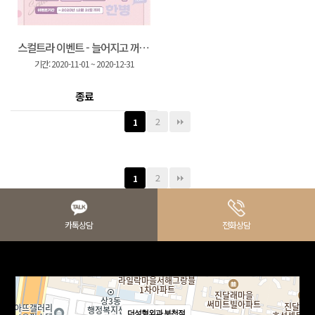
스컬트라 이벤트 - 늘어지고 꺼진 얼굴에 차오르는 생기볼륨!
기간:
2020-11-01
~
2020-12-31
종료
2
1
2
1
카톡상담
전화상담
더성형외과 부천점