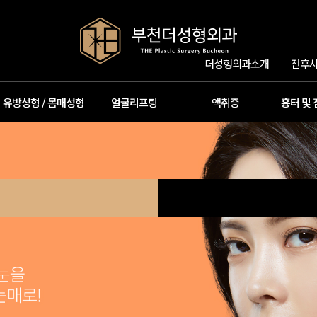
더성형외과소개
전후사
유방성형 / 몸매성형
얼굴리프팅
액취증
흉터 및 