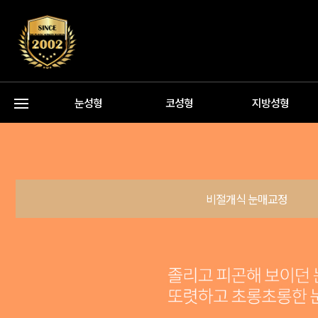
눈성형
코성형
지방성형
비절개식 눈매교정