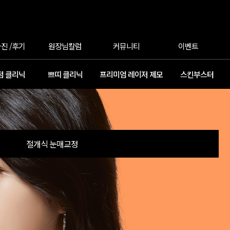
진 /후기
원장님칼럼
커뮤니티
이벤트
점 클리닉
쁘띠 클리닉
프리미엄 레이저 제모
스킨부스터
절개식 눈매교정