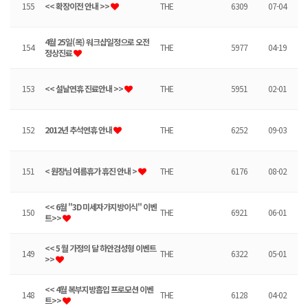
155
<< 확장이전 안내 >>
THE
6309
07-04
4월 25일(목) 워크샵일정으로 오전
154
THE
5977
04-19
정상진료
153
<< 설날연휴 진료안내 >>
THE
5951
02-01
152
2012년 추석연휴 안내
THE
6252
09-03
151
< 원장님 여름휴가 휴진 안내 >
THE
6176
08-02
<< 6월 "3D 미세자가지방이식" 이벤
150
THE
6921
06-01
트>>
<< 5 월 가정의 달 하안검성형 이벤트
149
THE
6322
05-01
>>
<< 4월 복부지방흡입 프로모션 이벤
148
THE
6128
04-02
트>>