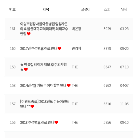
번호
제목
글쓴이
조회
날짜
이승호원장 서울아산병원 임상자문
161
의 & 울산대학교의과대학 외래교수
박은정
5029
03-28
연임
160
2017년 추석연휴 진료 안내
관리자
3979
09-20
★ 여름철 레이저 제모 후 주의사항
159
THE
8647
07-13
★
158
2014년 4월 카드 무이자 할부 안내
THE
6762
04-07
[이벤트 종료] 2013년도 수능이벤트
157
THE
6610
11-05
안내 **
156
2013 추석연휴 진료 안내
THE
5856
09-10