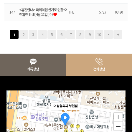
<휴진안내> 국회의원 선거로 인한 오
147
THE
5727
03-30
전휴진 안내(4월 11일(수)
2
3
4
5
6
7
8
9
10
1
카톡상담
전화상담
더성형외과 부천점